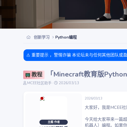
创新学习
Python编程
⚠️ 重要提示 ，警惕诈骗 本论坛未与任何其他团队或
「Minecraft教育版Py
教程
主
开
MCEE社区助手
2026/03/13
题
始
发
时
起
间
2026/03/13
人
大家好，我是MCEE
今天给大家带来一篇超详细
主题 作者
机器人）编程。如果