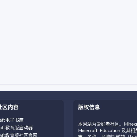
社区内容
版权信息
craft电子书库
本网站为爱好者社区。Minecr
craft教育版启动器
Minecraft: Education 及其
craft教育版社区官网
志、名称、品牌归 微软（Micro