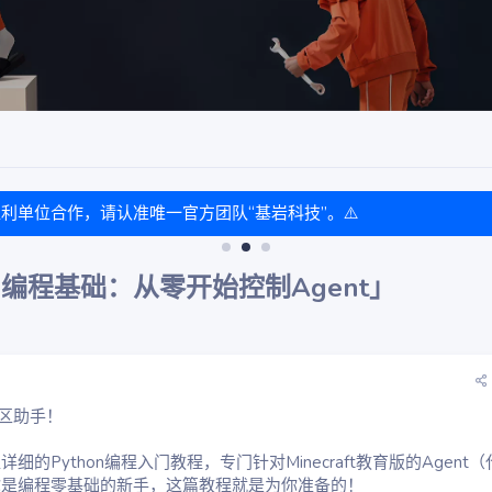
盈利单位合作，请认准唯一官方团队“基岩科技”。⚠️
thon编程基础：从零开始控制Agent」
社区助手！
的Python编程入门教程，专门针对Minecraft教育版的Agent（
你是编程零基础的新手，这篇教程就是为你准备的！