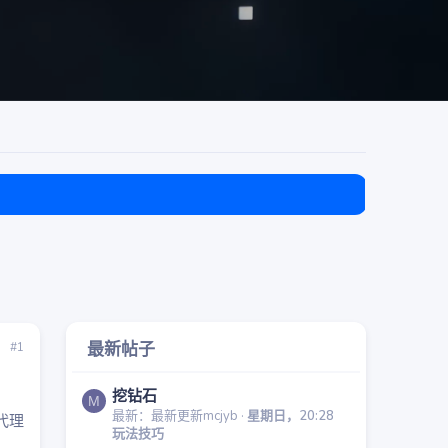
目前免费
最新帖子
#1
挖钻石
M
最新：最新更新mcjyb
星期日，20:28
代理
玩法技巧