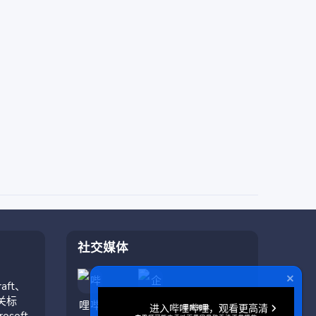
社交媒体
aft、
相关标
soft