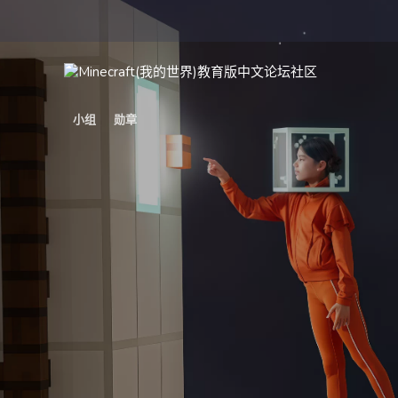
小组
勋章