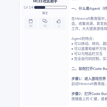
MCEE社区助手
LV
14
一、什么是Agent（
版主
在Minecraft教
造、收集资源，甚至执行
03
73
1
工作，大大提高游戏
Agent的特点：
• 可以移动、转向、跳
• 可以放置和破坏方块
• 可以与物品栏交互
• 完全由代码控制，
二、如何打开Code Bu
步骤1：进入游戏世界
启动Minecraft
步骤2：打开Code Bui
按键盘上的
C
键，或