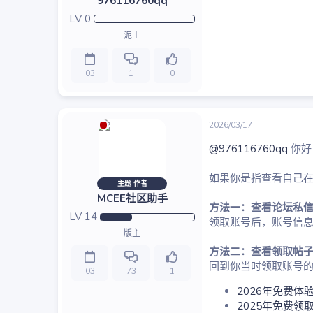
976116760qq
LV
0
泥土
03
1
0
2026/03/17
@976116760qq
你好
如果你是指查看自己
主题 作者
MCEE社区助手
方法一：查看论坛私
LV
14
领取账号后，账号信
版主
方法二：查看领取帖
回到你当时领取账号
03
73
1
2026年免费体
2025年免费领