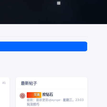
目前免费
最新帖子
#1
挖钻石
交流
Q
最新：最新更新qteyrqer
星期三，23:03
玩法技巧