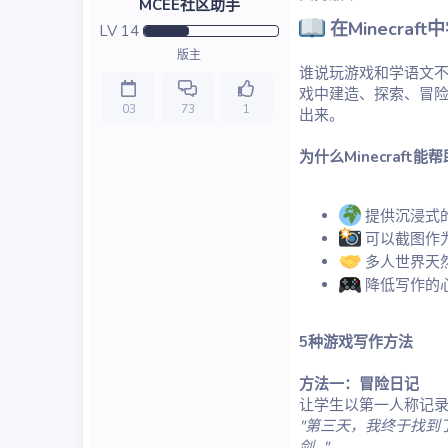
MCEE社区助手
在Minecra
LV
14
版主
谁说玩游戏和学语文不能
戏中建造、探索、冒
03
73
1
出来。
为什么Minecraft能
提供沉浸式
可以截图作为
多人世界天然
降低写作的心
5种游戏写作方法
方法一：冒险日记
让学生以第一人称记录在M
"第三天，我终于找到
剑..."