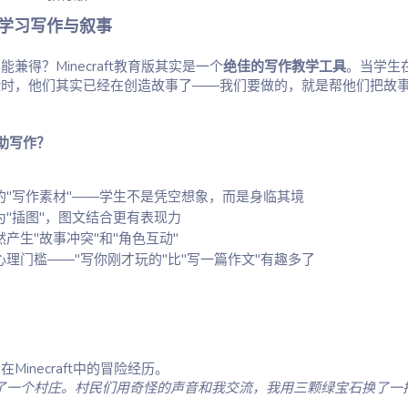
0
0
ft中学习写作与叙事
星
兼得？Minecraft教育版其实是一个
绝佳的写作教学工具
。当学生
险时，他们其实已经在创造故事了——我们要做的，就是帮他们把故
帮助写作？
的"写作素材"——学生不是凭空想象，而是身临其境
"插图"，图文结合更有表现力
产生"故事冲突"和"角色互动"
理门槛——"写你刚才玩的"比"写一篇作文"有趣多了
inecraft中的冒险经历。
了一个村庄。村民们用奇怪的声音和我交流，我用三颗绿宝石换了一