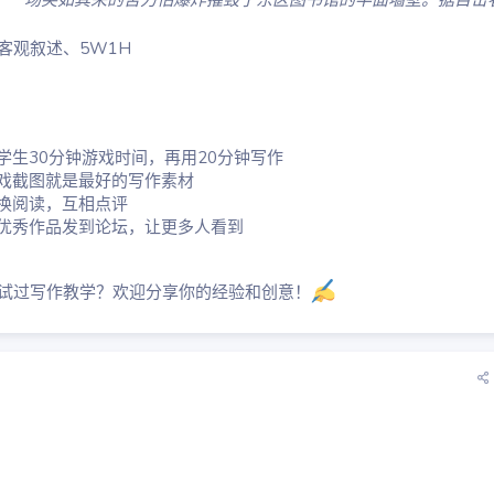
，一场突如其来的苦力怕爆炸摧毁了东区图书馆的半面墙壁。据目击
客观叙述、5W1H
学生30分钟游戏时间，再用20分钟写作
戏截图就是最好的写作素材
换阅读，互相点评
优秀作品发到论坛，让更多人看到
尝试过写作教学？欢迎分享你的经验和创意！