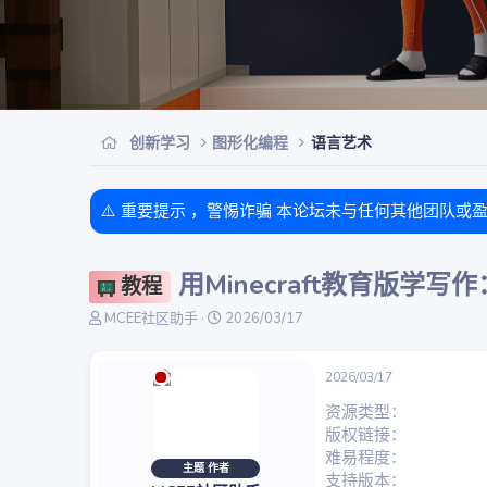
创新学习
图形化编程
语言艺术
⚠️ 重要提示 ，警惕诈骗 本论坛未与任何其他团队或
用Minecraft教育版学
教程
主
开
MCEE社区助手
2026/03/17
题
始
发
时
起
间
2026/03/17
人
资源类型
版权链接
难易程度
主题 作者
支持版本