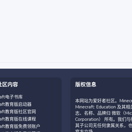
社区内容
版权信息
craft电子书库
本网站为爱好者社区。Minecr
craft教育版启动器
Minecraft: Education 及其
craft教育版社区官网
志、名称、品牌归 微软（Micro
craft教育版在线课程
Corporation） 所有。我们
其子公司无任何隶属关系，
craft教育版免费领账户
官方立场。