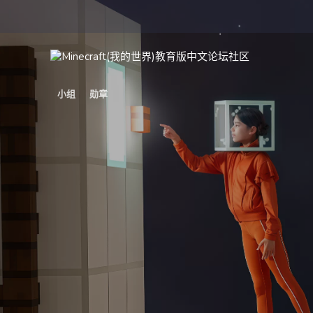
小组
勋章