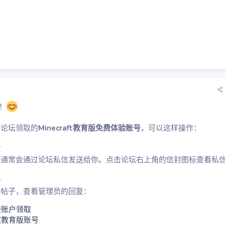
！
在论坛领取的
Minecraft教育版免费体验账号
，可以这样操作：
信
息通常会通过论坛私信发送给你。点击论坛右上角的信封图标查看私
子
的帖子，查看管理员的回复：
验账户领取
取教育版账号