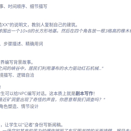
事、时间顺序、细节描写
造XX"的说明文，教别人复制自己的建筑。
砖围出一个10×8的长方形地基。然后在四个角各放一根3格高的橡木
、步骤描述、精确用词
世界编写背景故事。
间的峡谷中，居民们利用瀑布的水力驱动红石机械..."
境描写、逻辑自洽
作
学生可以给NPC编写对话。这本质上就是
剧本写作
！
最近矿洞里出现了奇怪的声音，你愿意帮我们调查吗？"
角色塑造、情节设计
，让学生以"记者"身份写新闻稿。