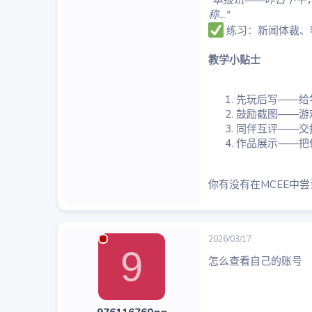
"本报讯——昨日下午
称..."
练习：新闻体裁、
教学小贴士
先玩后写——给
鼓励截图——游
同伴互评——交
作品展示——把
你有没有在MCEE中
2026/03/17
9
怎么查看自己的账号