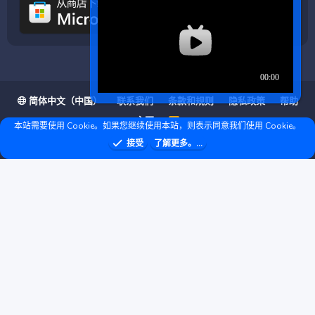
简体中文（中国）
联系我们
条款和规则
隐私政策
帮助
主页
R
本站需要使用 Cookie。如果您继续使用本站，则表示同意我们使用 Cookie。
S
S
❤ © Copyright 2020–2026 基岩科技 版权所有 |
接受
了解更多。...
Microsoft Marketplace