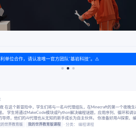
盈利单位合作，请认准唯一官方团队“基岩科技”。⚠️
3
：第一夜 在这个新冒险中，学生们将与一名AI代理组队，在Minecraft的第一
 学生将通过MakeCode模块或Python解决编程谜题，应用序列、循环
师，他们的AI代理也从无知的新手成长为自主伙伴。 你准备好用AI探索、编程
分类：
编程课程
我的世界教育版
我的世界教育版课程