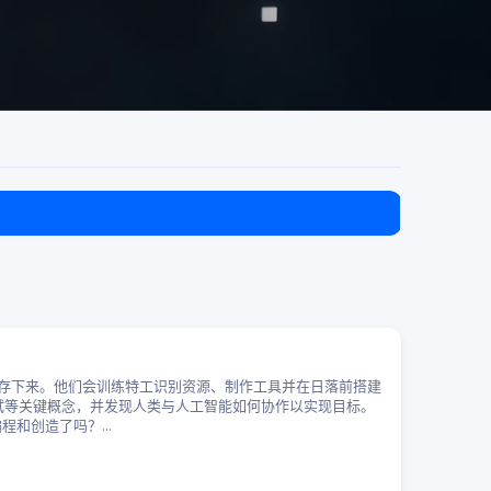
目前免费
个夜晚生存下来。他们会训练特工识别资源、制作工具并在日落前搭建
和调试等关键概念，并发现人类与人工智能如何协作以实现目标。
和创造了吗？...