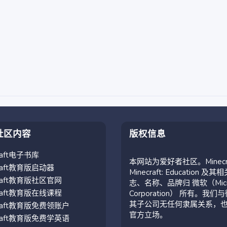
社区内容
版权信息
craft电子书库
本网站为爱好者社区。Minecr
craft教育版启动器
Minecraft: Education 及其
craft教育版社区官网
志、名称、品牌归 微软（Micro
craft教育版在线课程
Corporation） 所有。我们
其子公司无任何隶属关系，
craft教育版免费领账户
官方立场。
craft教育版免费学英语