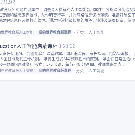
1.21.92
界：教育版》的这档谜案中，调查令人费解的人工智能滥用案件！分析深度伪造
信息素养技能，助你明智行事，并对网络信息保持谨慎。准备好破案了吗？ Reed S
驳虚假信息以及依赖连续性。通过扮演初级侦探的角色，将涉及深度伪造、偏
分类：
人工智能
的世界教育版人工智能
我的世界教育版课程
ducation人工智能启蒙课程
1.21.06
负责任使用AI。 完整配套：课堂教案、词汇追踪器、家长指南、电影级海报。 游戏化学习
是人工智能及其工作机制。 掌握生成式AI与预测性AI的区别。 学会在日常生活中
平微调问题难度） 形式：3-6 节课，每节≈45 分钟 四、教师准备要点...
分类：
人工智能
的世界教育版人工智能
我的世界教育版课程