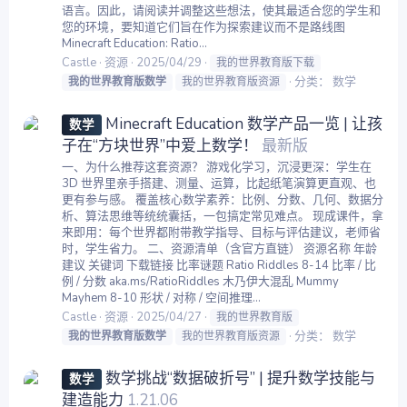
语言。因此，请阅读并调整这些想法，使其最适合您的学生和
您的环境，要知道它们旨在作为探索建议而不是路线图
Minecraft Education: Ratio...
Castle
资源
2025/04/29
我的世界教育版下载
分类：
数学
我的世界教育版数学
我的世界教育版资源
Minecraft Education 数学产品一览 | 让孩
数学
子在“方块世界”中爱上数学！
最新版
一、为什么推荐这套资源？ 游戏化学习，沉浸更深：学生在
3D 世界里亲手搭建、测量、运算，比起纸笔演算更直观、也
更有参与感。 覆盖核心数学素养：比例、分数、几何、数据分
析、算法思维等统统囊括，一包搞定常见难点。 现成课件，拿
来即用：每个世界都附带教学指导、目标与评估建议，老师省
时，学生省力。 二、资源清单（含官方直链） 资源名称 年龄
建议 关键词 下载链接 比率谜题 Ratio Riddles 8-14 比率 / 比
例 / 分数 aka.ms/RatioRiddles 木乃伊大混乱 Mummy
Mayhem 8-10 形状 / 对称 / 空间推理...
Castle
资源
2025/04/27
我的世界教育版
分类：
数学
我的世界教育版数学
我的世界教育版资源
数学挑战“数据破折号” | 提升数学技能与
数学
建造能力
1.21.06