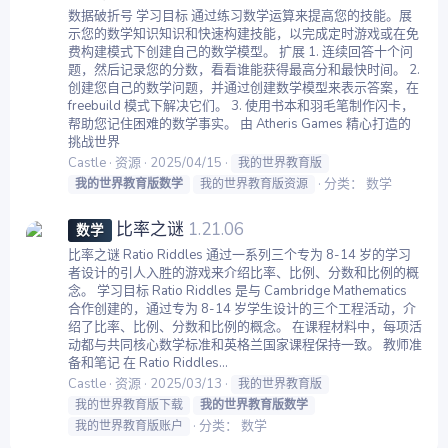
数据破折号 学习目标 通过练习数学运算来提高您的技能。展
示您的数学知识知识和快速构建技能，以完成定时游戏或在免
费构建模式下创建自己的数学模型。 扩展 1. 连续回答十个问
题，然后记录您的分数，看看谁能获得最高分和最快时间。 2.
创建您自己的数学问题，并通过创建数学模型来表示答案，在
freebuild 模式下解决它们。 3. 使用书本和羽毛笔制作闪卡，
帮助您记住困难的数学事实。 由 Atheris Games 精心打造的
挑战世界
Castle
资源
2025/04/15
我的世界教育版
分类：
数学
我的世界教育版数学
我的世界教育版资源
比率之谜
1.21.06
数学
比率之谜 Ratio Riddles 通过一系列三个专为 8-14 岁的学习
者设计的引人入胜的游戏来介绍比率、比例、分数和比例的概
念。 学习目标 Ratio Riddles 是与 Cambridge Mathematics
合作创建的，通过专为 8-14 岁学生设计的三个工程活动，介
绍了比率、比例、分数和比例的概念。 在课程材料中，每项活
动都与共同核心数学标准和英格兰国家课程保持一致。 教师准
备和笔记 在 Ratio Riddles...
Castle
资源
2025/03/13
我的世界教育版
我的世界教育版下载
我的世界教育版数学
分类：
数学
我的世界教育版账户