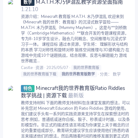
M.A.T.H.木乃伊混乱教学资源全面指南
数学
1.21.10
资源介绍：Minecraft 教育版 M.A.T.H. 木乃伊混乱 欢迎来到
《Minecraft 我的世界：教育版》的沉浸式数学冒险——
M.A.T.H. 木乃伊混乱（Mummy Mayhem）。这是与**剑桥数
学（Cambridge Mathematics）**联合开发的专题课程资源，
专为8-10岁学生设计，融合几何概念、空间推理与沉浸式学
习于一体。 课程目标 通过本资源，学生将： 理解形状与结构
的本质 学习对称性和旋转对称 锻炼空间推理与3D建构能力 在
游戏中完成10个谜题挑战，结合观察、反思与解题能力 游戏
世界概览...
Castle
资源
2025/05/07
我的世界教育版
分类：
数学
我的世界教育版下载
我的世界教育版数学
Minecraft我的世界教育版Ratio Riddles
特色
数学挑战 | 资源下载
最新版
教师支持材料 下面的教师支持材料包含课堂发展的想法，可以
补充您对 Minecraft Education 的 Ratio Riddles 游戏的使用。
我们建议手头有一系列的实践资源来支持学生在探索想法时的
思考;例如，普通纸或迷你白板、骰子、秒表或计时器，以及条
形模型作。非正式的描述性语言将成为你课堂上关于概念的讨
论的重要组成部分，教育研究建议学生应该使用他们熟悉的语
言来描述他们的想法，然后再随着时间的推移发展到更正式的