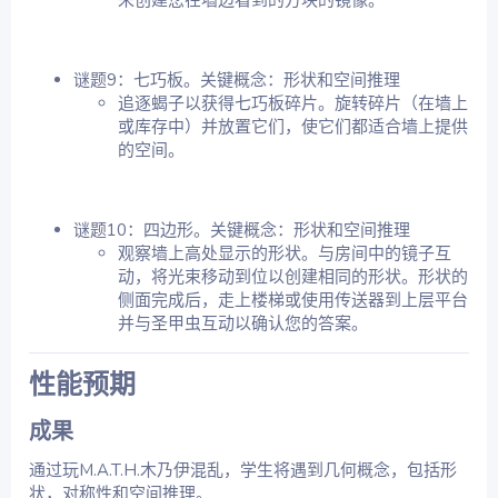
谜题9：七巧板。关键概念：形状和空间推理
追逐蝎子以获得七巧板碎片。旋转碎片（在墙上
或库存中）并放置它们，使它们都适合墙上提供
的空间。
谜题10：四边形。关键概念：形状和空间推理
观察墙上高处显示的形状。与房间中的镜子互
动，将光束移动到位以创建相同的形状。形状的
侧面完成后，走上楼梯或使用传送器到上层平台
并与圣甲虫互动以确认您的答案。
性能预期​
成果
通过玩M.A.T.H.木乃伊混乱，学生将遇到几何概念，包括形
状，对称性和空间推理。