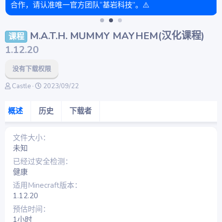
合作，请认准唯一官方团队“基岩科技”。⚠️
M.A.T.H. MUMMY MAYHEM(汉化课程)
课程
1.12.20
没有下载权限
作
创
Castle
2023/09/22
者
建
日
概述
历史
下载者
期
文件大小
未知
已经过安全检测
健康
适用Minecraft版本
1.12.20
预估时间
1小时