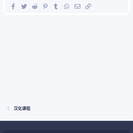
Facebook
Twitter
Reddit
Pinterest
Tumblr
WhatsApp
邮件
链接
汉化课程