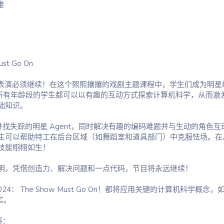
维
st Go On
时：表演必须继续！在这个熙熙攘攘的戏剧主题课程中，学生们成为明
Python，所有年龄段的学生都可以以有趣的互动方式探索计算机科学，从而
础知识。
索剧院寻找失踪的明星 Agent，同时解决有趣的编码难题并与生动的角色
生可以帮助特工在后台区域（如舞蹈室和道具部门）中克服怯场。在
技能栩栩如生！
明，凭借创造力、解决问题和一点代码，节目将永远继续！
024： The Show Must Go On！都将应用关键的计算机科学概念
实。
将：