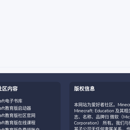
社区内容
版权信息
craft电子书库
本网站为爱好者社区。Minecr
craft教育版启动器
Minecraft: Education 及其
craft教育版社区官网
志、名称、品牌归 微软（Micro
craft教育版在线课程
Corporation） 所有。我们
其子公司无任何隶属关系，
craft教育版免费领账户