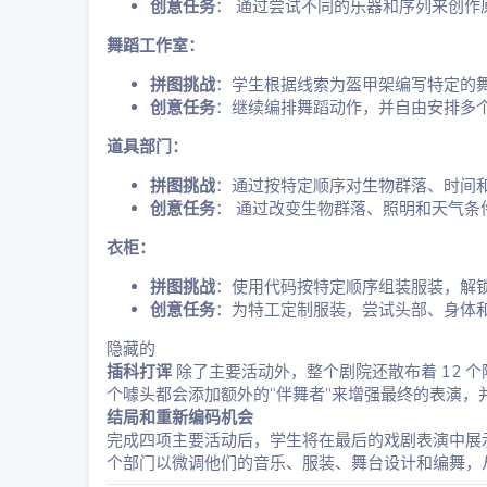
创意任务
： 通过尝试不同的乐器和序列来创
舞蹈工作室：
拼图挑战
：学生根据线索为盔甲架编写特定的
创意任务
：继续编排舞蹈动作，并自由安排多
道具部门：
拼图挑战
：通过按特定顺序对生物群落、时间
创意任务
： 通过改变生物群落、照明和天气
衣柜：
拼图挑战
：使用代码按特定顺序组装服装，解
创意任务
：为特工定制服装，尝试头部、身体
隐藏的
插科打诨
除了主要活动外，整个剧院还散布着 12 
个噱头都会添加额外的“伴舞者”来增强最终的表演，
结局和重新编码机会
完成四项主要活动后，学生将在最后的戏剧表演中展
个部门以微调他们的音乐、服装、舞台设计和编舞，