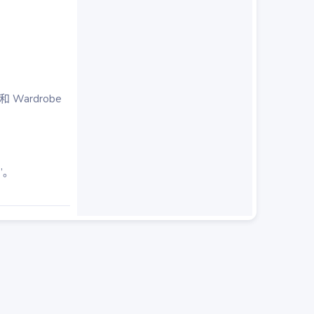
和 Wardrobe
”。