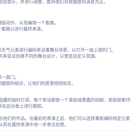
作原创音乐，并进行调整，直到他们对歌曲感到满意为止。
舞蹈动作，从而编排一个套路。
个套路以进行最终表演。
和天气元素进行编码来设置舞台场景，以打开一扇上锁的门。
条件来尝试创建不同的舞台设计，以营造自定义氛围。
锁一扇门。
和腿部的组合，让他们的愿景栩栩如生。
个隐藏的插科打诨。每个笑话都是一个喜剧或愚蠢的短剧，奖励探索
并在后台板上进行跟踪。
示他们的作品。在最初的表演之后，他们可以选择重新编码特定元素
从而在最终表演中进一步表达创意。