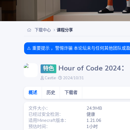
下载中心
课程分享
⚠️ 重要提示 ，警惕诈骗 本论坛未与任何其他团队或
Hour of Code 202
特色
作
创
Castle
2024/10/31
者
建
日
概述
历史
下载者
期
文件大小
24.9MB
已经过安全检测
健康
适用Minecraft版本
1.21.06
预估时间
1小时